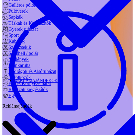
Galléros pólók
Pulóverek
Sapkák
Táskák és Kiegészítők
Gyerek ruházat
Sport
Kabátok
Széldzsekik
Softshell / polár
Mellények
Munkaruha
Nadrágok és Alsóruházat
Törölközők
REKLÁMAJÁNDÉKOK
Bio és Környezetbarát
Ruházati kiegészítők
Egyéb
Reklámajándék