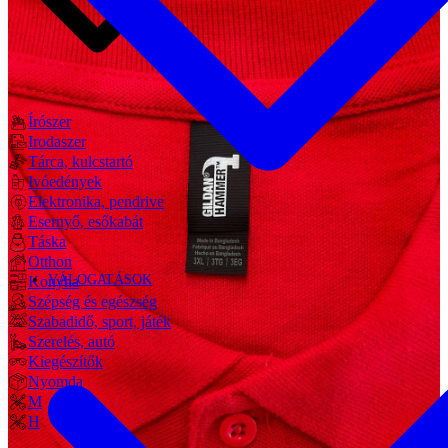
Írószer
Irodaszer
Tárca, kulcstartó
Ivóedények
Elektronika, pendrive
Esernyő, esőkabát
Táska
Otthon
VÁLOGATÁSOK
Konyha
Szépség és egészség
Szabadidő, sport, játék
Szerelés, autó
Kiegészítők
Nyomda
M
H