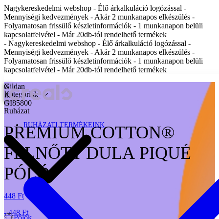
Nagykereskedelmi webshop - Élő árkalkuláció logózással -
Mennyiségi kedvezmények - Akár 2 munkanapos elkészülés -
Folyamatosan frissülő készletinformációk - 1 munkanapon belüli
kapcsolatfelvétel - Már 20db-tól rendelhető termékek
- Nagykereskedelmi webshop - Élő árkalkuláció logózással -
Mennyiségi kedvezmények - Akár 2 munkanapos elkészülés -
Folyamatosan frissülő készletinformációk - 1 munkanapon belüli
kapcsolatfelvétel - Már 20db-tól rendelhető termékek
X
Gildan
Kategóriák
GI85800
Ruházat
RUHÁZATI TERMÉKEINK
PREMIUM COTTON®
FELNŐTT DULA PIQUÉ
PÓLÓ
448 Ft
- 448 Ft
Pólók