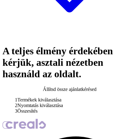
A teljes élmény érdekében
kérjük, asztali nézetben
használd az oldalt.
Állítsd össze ajánlatkérésed
1
Termékek kiválasztása
2
Nyomtatás kiválasztása
3
Összesítés