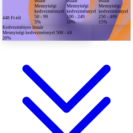
listaár
listaár
listaár
Mennyiségi
Mennyiségi
Mennyiségi
kedvezménnyel
kedvezménnyel
kedvezménnyel
50 - 99
100 - 249
250 - 499
448 Ft
-tól
5%
10%
15%
Kedvezményes listaár
Mennyiségi kedvezménnyel 500 - tól
20%