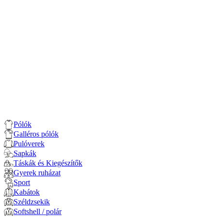
Pólók
Galléros pólók
Pulóverek
Sapkák
Táskák és Kiegészítők
Gyerek ruházat
Sport
Kabátok
Széldzsekik
Softshell / polár