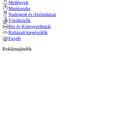
Mellények
Munkaruha
Nadrágok és Alsóruházat
Törölközők
Bio és Környezetbarát
Ruházati kiegészítők
Egyéb
Reklámajándék