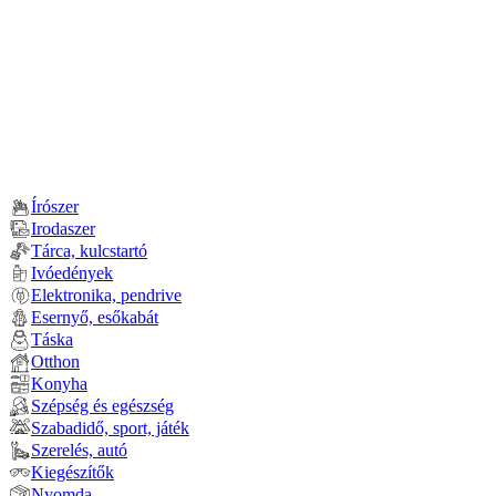
Írószer
Irodaszer
Tárca, kulcstartó
Ivóedények
Elektronika, pendrive
Esernyő, esőkabát
Táska
Otthon
Konyha
Szépség és egészség
Szabadidő, sport, játék
Szerelés, autó
Kiegészítők
Nyomda