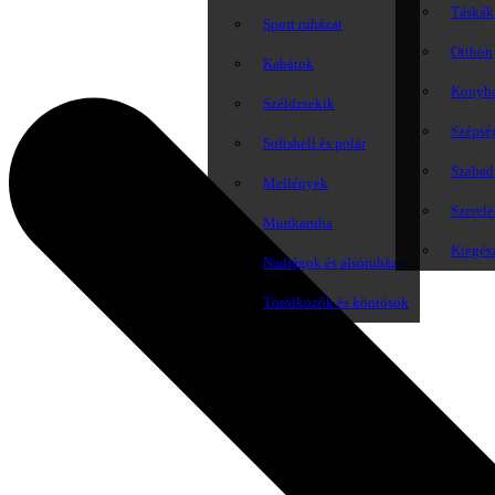
Táskák
Sport ruházat
Otthon
Kabátok
Konyh
Széldzsekik
Szépsé
Softshell és polár
Szabadi
Mellények
Szerelé
Munkaruha
Kiegés
Nadrágok és alsóruházat
Törölközők és köntösök