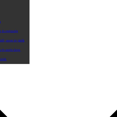
a
g és egészség
dő, sport és játék
s és autós kieg.
zítők