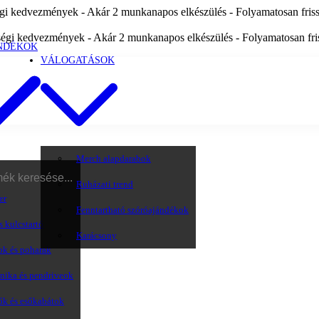
i kedvezmények - Akár 2 munkanapos elkészülés - Folyamatosan frissü
égi kedvezmények - Akár 2 munkanapos elkészülés - Folyamatosan friss
NDÉKOK
VÁLOGATÁSOK
Merch alapdarabok
Ruházati trend
er
Fenntartható szóróajándékok
s kulcstartó
Karácsony
ok és poharak
onika és pendriveok
ők és esőkabátok