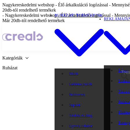
Nagykereskedelmi webshop - Élő árkalkuláció logózással - Mennyiség
20db-tól rendelhető termékek
- Nagykereskedelmi webshop - Élő árkalkuláció logózással - Mennyis
RUHÁZATI TERMÉKEINK
REKLÁMAJÁ
Már 20db-tól rendelhető termékek
Kategóriák
Ruházat
Írószer
Pólók
Irodasz
Galléros pólók
Tárca é
Pulóverek
Kulacs
Sapkák
Elektr
Táskák és kieg.
Eserny
Gyerek ruházat