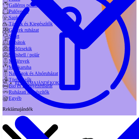
Galléros pólók
Pulóverek
Sapkák
Táskák és Kiegészítők
Gyerek ruházat
Sport
Kabátok
Széldzsekik
Softshell / polár
Mellények
Munkaruha
Nadrágok és Alsóruházat
Törölközők
REKLÁMAJÁNDÉKOK
Bio és Környezetbarát
Ruházati kiegészítők
Egyéb
Reklámajándék