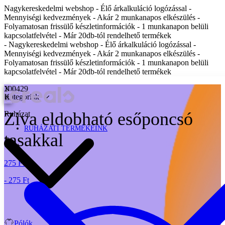
Nagykereskedelmi webshop - Élő árkalkuláció logózással -
Mennyiségi kedvezmények - Akár 2 munkanapos elkészülés -
Folyamatosan frissülő készletinformációk - 1 munkanapon belüli
kapcsolatfelvétel - Már 20db-tól rendelhető termékek
- Nagykereskedelmi webshop - Élő árkalkuláció logózással -
Mennyiségi kedvezmények - Akár 2 munkanapos elkészülés -
Folyamatosan frissülő készletinformációk - 1 munkanapon belüli
kapcsolatfelvétel - Már 20db-tól rendelhető termékek
X
100429
Kategóriák
Ziva eldobható esőponcsó
Ruházat
RUHÁZATI TERMÉKEINK
tasakkal
275 Ft
- 275 Ft
Pólók