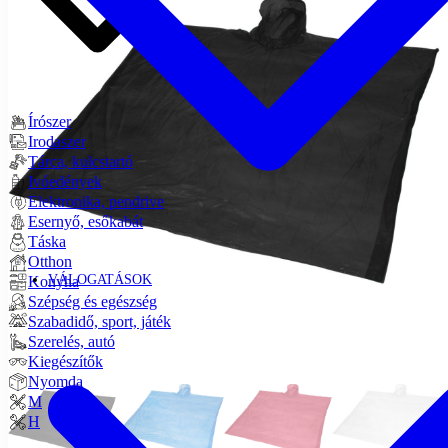
Írószer
Irodaszer
Tárca, kulcstartó
Ivóedények
Elektronika, pendrive
Esernyő, esőkabát
Táska
Otthon
VÁLOGATÁSOK
Konyha
Szépség és egészség
Szabadidő, sport, játék
Szerelés, autó
Kiegészítők
Nyomda
M
H