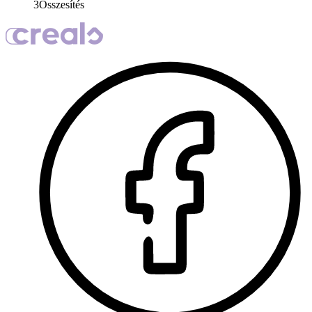
3
Összesítés