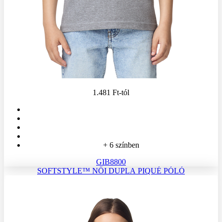
1.481 Ft
-tól
+ 6 színben
GIB8800
SOFTSTYLE™ NŐI DUPLA PIQUÉ PÓLÓ