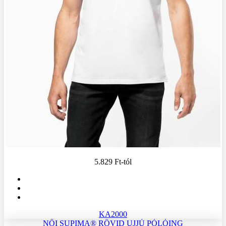
5.829 Ft
-tól
KA2000
NŐI SUPIMA® RÖVID UJJÚ PÓLÓING