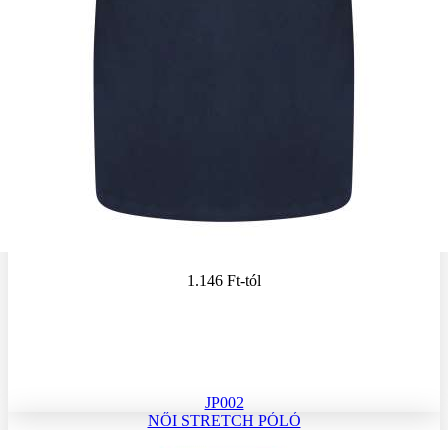
1.146 Ft
-tól
JP002
NŐI STRETCH PÓLÓ