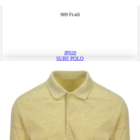
909 Ft
-tól
JP020
SURF PÓLÓ