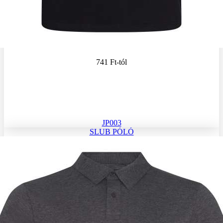
741 Ft
-tól
JP003
SLUB PÓLÓ