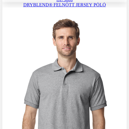
DRYBLEND® FELNŐTT JERSEY PÓLÓ