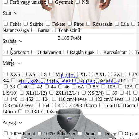
Férfi vagy uniszex
Gyermek
Női
Szín
Fehér
Szürke
Fekete
Piros
Rózsaszín
Lila
Narancssárga
Barna
Több színű
3.185 Ft
-tól
Szabás
Körkötött
Oldalvarrott
Raglán ujjak
Karcsúsított
Te
Méret
XXS
XS
S
M
L
XL
XXL
2XL
3X
KA2025
3/4
5/6
7/8
9/11
9/10
11/12
8/10
10/12
ULTRA COTTON™ FELNŐTT PIQUE PÓLÓ
38
40
42
44
46
6A
8A
10A
12A
L(9/10)
XL(11/12)
2XL(13/14)
XS(3/4)
39
41
140
152
104
110 cm/4 éves
122 cm/6 éves
134
158 cm/12 éves
164
4
3-4/98-104cm
5-6/110-116cm
146cm
12-13/152-158cm
Anyag
100% Pamut
100% Poliészter
Piqué
Jersey
Organi