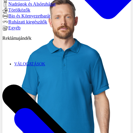
Nadrágok és Alsóruházat
Törölközők
Bio és Környezetbarát
Ruházati kiegészítők
Egyéb
Reklámajándék
VÁLOGATÁSOK