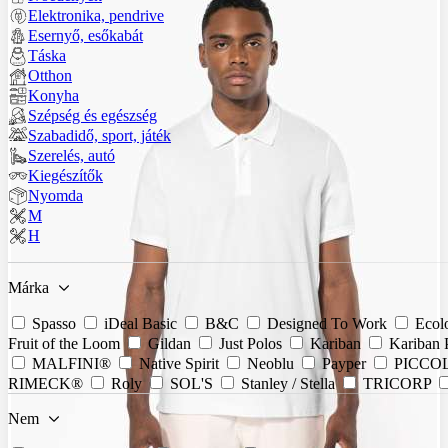
Elektronika, pendrive
Esernyő, esőkabát
Táska
Otthon
Konyha
Szépség és egészség
Szabadidő, sport, játék
Szerelés, autó
Kiegészítők
Nyomda
M
H
Márka
Spasso
iDeal Basic
B&C
Designed To Work
Ecol
Fruit of the Loom
Gildan
Just Polos
Kariban
Kariban
MALFINI®
Native Spirit
Neoblu
Payper
PICCO
RIMECK®
Roly
SOL'S
Stanley / Stella
TRICORP
Nem