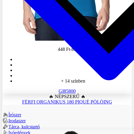
448 Ft
-tól
+ 14 színben
GI85800
🔥 NÉPSZERŰ 🔥
FÉRFI ORGANIKUS 180 PIQUÉ PÓLÓING
Írószer
Irodaszer
Tárca, kulcstartó
Ivóedények