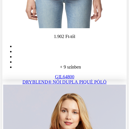
1.902 Ft
-tól
+ 9 színben
GIL64800
DRYBLEND® NŐI DUPLA PIQUÉ PÓLÓ