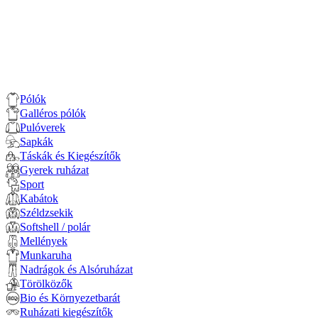
Pólók
Galléros pólók
Pulóverek
Sapkák
Táskák és Kiegészítők
Gyerek ruházat
Sport
Kabátok
Széldzsekik
Softshell / polár
Mellények
Munkaruha
Nadrágok és Alsóruházat
Törölközők
Bio és Környezetbarát
Ruházati kiegészítők