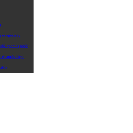
a
g és egészség
dő, sport és játék
s és autós kieg.
zítők