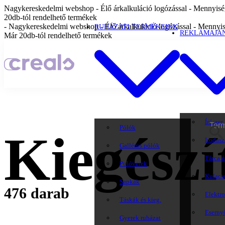
Nagykereskedelmi webshop - Élő árkalkuláció logózással - Mennyiség
20db-tól rendelhető termékek
- Nagykereskedelmi webshop - Élő árkalkuláció logózással - Mennyis
RUHÁZATI TERMÉKEINK
REKLÁMAJÁ
Már 20db-tól rendelhető termékek
Írószer
Pólók
Kiegészí
Irodasz
Galléros pólók
Tárca é
Pulóverek
Kulacs
Sapkák
476 darab
Elektr
Táskák és kieg.
Eserny
Gyerek ruházat