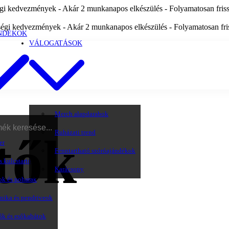
i kedvezmények - Akár 2 munkanapos elkészülés - Folyamatosan frissü
égi kedvezmények - Akár 2 munkanapos elkészülés - Folyamatosan friss
NDÉKOK
VÁLOGATÁSOK
Merch alapdarabok
Ruházati trend
tők
er
Fenntartható szóróajándékok
s kulcstartó
Karácsony
ok és poharak
onika és pendriveok
ők és esőkabátok