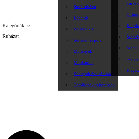
Táskák
Sport ruházat
Otthon
Kabátok
Kategóriák
Konyh
Széldzsekik
Ruházat
Szépsé
Softshell és polár
Szabadi
Mellények
Szerelé
Munkaruha
Kiegés
Nadrágok és alsóruházat
Törölközők és köntösök