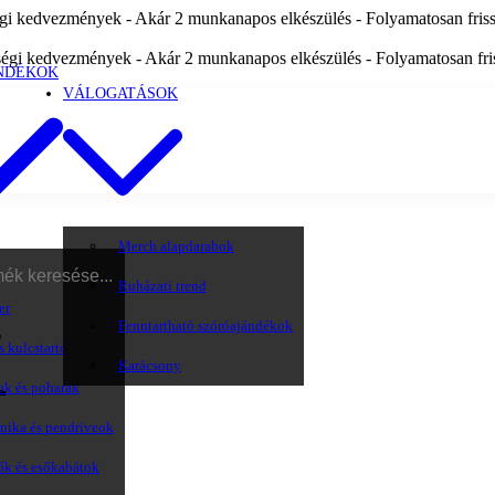
i kedvezmények - Akár 2 munkanapos elkészülés - Folyamatosan frissü
égi kedvezmények - Akár 2 munkanapos elkészülés - Folyamatosan friss
NDÉKOK
VÁLOGATÁSOK
Merch alapdarabok
Ruházati trend
k
er
Fenntartható szóróajándékok
s kulcstartó
Karácsony
ok és poharak
onika és pendriveok
ők és esőkabátok