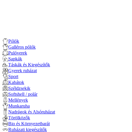
Pólók
Galléros pólók
Pulóverek
Sapkák
Táskák és Kiegészítők
Gyerek ruházat
Sport
Kabátok
Széldzsekik
Softshell / polár
Mellények
Munkaruha
Nadrágok és Alsóruházat
Törölközők
Bio és Környezetbarát
Ruházati kiegészítők