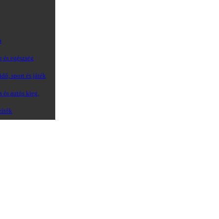
a
g és egészség
dő, sport és játék
s és autós kieg.
zítők