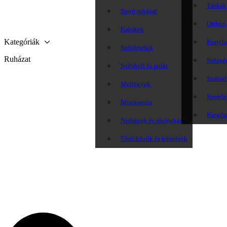
Táskák
Sport ruházat
Otthon
Kabátok
Kategóriák
Konyh
Széldzsekik
Ruházat
Szépsé
Softshell és polár
Szabadi
Mellények
Szerelé
Munkaruha
Kiegés
Nadrágok és alsóruházat
Törölközők és köntösök