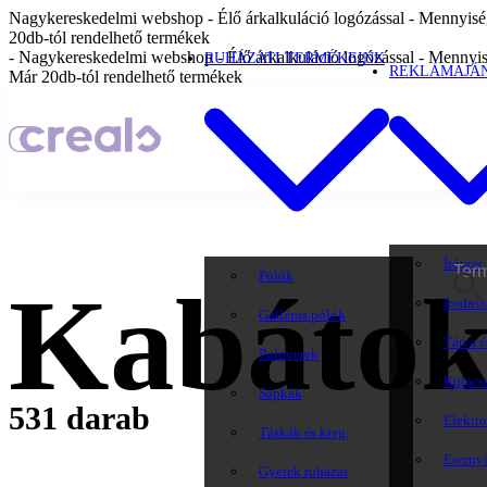
Nagykereskedelmi webshop - Élő árkalkuláció logózással - Mennyiség
20db-tól rendelhető termékek
- Nagykereskedelmi webshop - Élő árkalkuláció logózással - Mennyis
RUHÁZATI TERMÉKEINK
REKLÁMAJÁ
Már 20db-tól rendelhető termékek
Írószer
Pólók
Kabáto
Irodasz
Galléros pólók
Tárca é
Pulóverek
Kulacs
Sapkák
531 darab
Elektr
Táskák és kieg.
Eserny
Gyerek ruházat