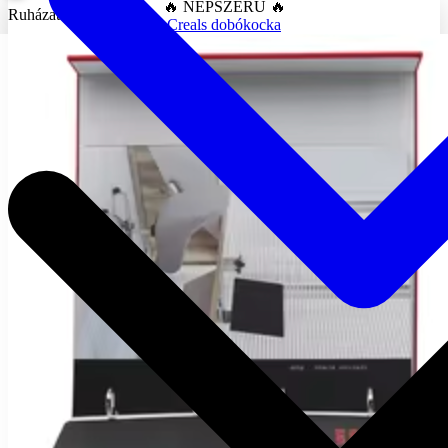
🔥 NÉPSZERŰ 🔥
Ruházat
Creals dobókocka