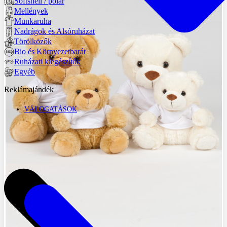
Softshell / polár
Mellények
Munkaruha
Nadrágok és Alsóruházat
Törölközők
Bio és Környezetbarát
Ruházati kiegészítők
Egyéb
Reklámajándék
VÁLOGATÁSOK