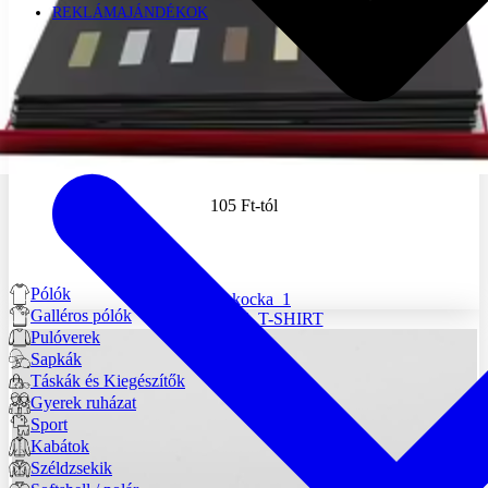
REKLÁMAJÁNDÉKOK
105 Ft
-tól
Pólók
dobokocka_1
Galléros pólók
BEAR IN A T-SHIRT
Pulóverek
Sapkák
Táskák és Kiegészítők
Gyerek ruházat
Sport
Kabátok
Széldzsekik