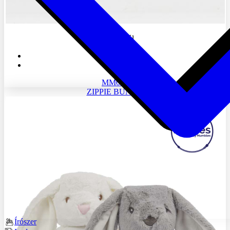
2.943 Ft
-tól
MM030
ZIPPIE BUNNY
Írószer