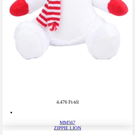
4.476 Ft
-tól
MM567
ZIPPIE LION