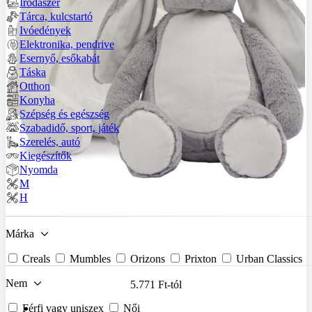
Irodaszer
Tárca, kulcstartó
Ivóedények
Elektronika, pendrive
Esernyő, esőkabát
Táska
Otthon
Konyha
Szépség és egészség
Szabadidő, sport, játék
Szerelés, autó
Kiegészítők
Nyomda
M
H
Márka
Creals
Mumbles
Orizons
Prixton
Urban Classics
Nem
5.771 Ft
-tól
Férfi vagy uniszex
Női