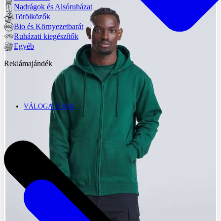
Nadrágok és Alsóruházat
Törölközők
Bio és Környezetbarát
Ruházati kiegészítők
Egyéb
Reklámajándék
VÁLOGATÁSOK