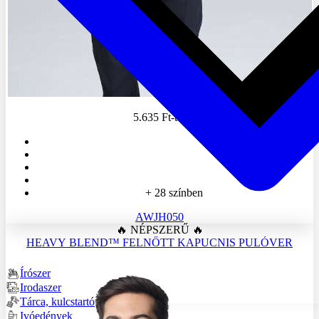
5.635 Ft
-tól
+ 28 színben
AWJH050
🔥 NÉPSZERŰ 🔥
HEAVY BLEND™ FELNŐTT KAPUCNIS PULÓVER
Írószer
Irodaszer
Tárca, kulcstartó
Ivóedények