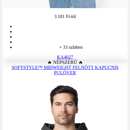
3.181 Ft
-tól
+ 33 színben
KA4027
🔥 NÉPSZERŰ 🔥
SOFTSTYLE™ MIDWEIGHT FELNŐTT KAPUCNIS
PULÓVER