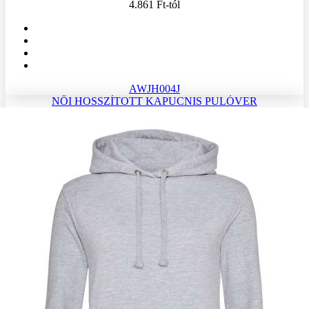
4.861 Ft
-tól
AWJH004J
NŐI HOSSZÍTOTT KAPUCNIS PULÓVER