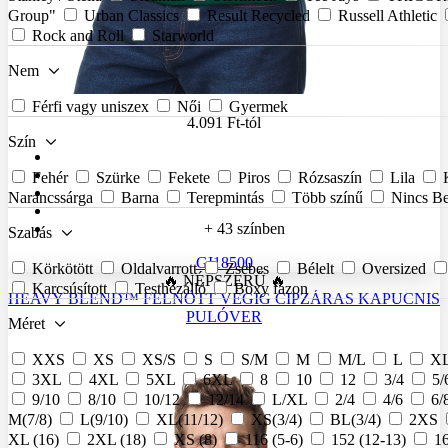
Group"
Urban Classics
Result Recycled
Russell Athletic
Rock and Roll
Starworld
Nem
Férfi vagy uniszex
Női
Gyermek
4.091 Ft
-tól
Szín
Fehér
Szürke
Fekete
Piros
Rózsaszín
Lila
Narancssárga
Barna
Terepmintás
Több színű
Nincs Be
+ 43 színben
Szabás
GI18500
Körkötött
Oldalvarrott
Zsebes
Bélelt
Oversized
🔥 NÉPSZERŰ 🔥
Karcsúsított
Testhezálló
Boxy fazon
HEAVY BLEND™ FELNŐTT VÉGIG CIPZÁRAS KAPUCNIS
PULÓVER
Méret
XXS
XS
XS/S
S
S/M
M
M/L
L
X
3XL
4XL
5XL
6XL
8
10
12
3/4
5/
9/10
8/10
10/12
12/14
L/XL
2/4
4/6
6/
M(7/8)
L(9/10)
XL(11/12)
XS(3/4)
BL(3/4)
2XS
XL (16)
2XL (18)
XS (8)
116 (5-6)
152 (12-13)
16