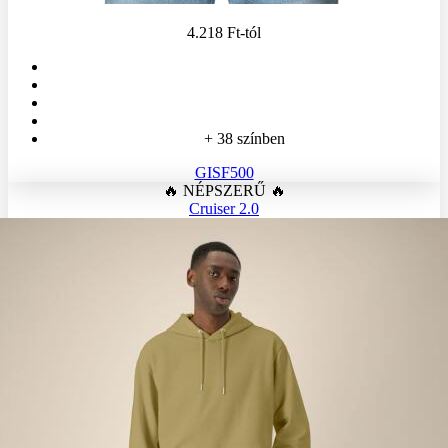
4.218 Ft
-tól
+ 38 színben
GISF500
🔥 NÉPSZERŰ 🔥
Cruiser 2.0