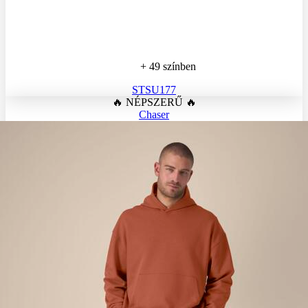
+ 49 színben
STSU177
🔥 NÉPSZERŰ 🔥
Chaser