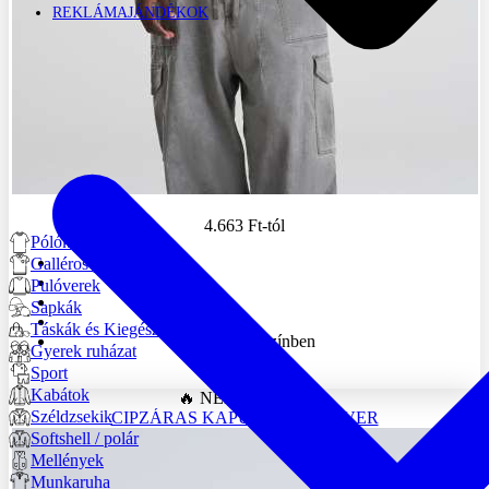
REKLÁMAJÁNDÉKOK
4.663 Ft
-tól
Pólók
Galléros pólók
Pulóverek
Sapkák
Táskák és Kiegészítők
+ 101 színben
Gyerek ruházat
Sport
AWJH001
Kabátok
🔥 NÉPSZERŰ 🔥
Széldzsekik
CIPZÁRAS KAPUCNIS PULÓVER
Softshell / polár
Mellények
Munkaruha