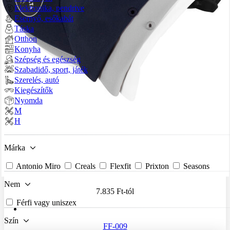
Elektronika, pendrive
Esernyő, esőkabát
Táska
Otthon
Konyha
Szépség és egészség
Szabadidő, sport, játék
Szerelés, autó
Kiegészítők
Nyomda
M
H
Márka
Antonio Miro
Creals
Flexfit
Prixton
Seasons
Nem
7.835 Ft
-tól
Férfi vagy uniszex
Szín
FF-009