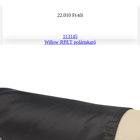
22.010 Ft
-tól
113145
Willow RPET polártakaró