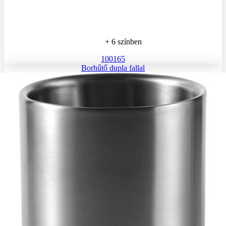
+ 6 színben
100165
Borhűtő dupla fallal