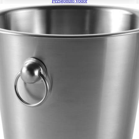
Pezsgőhűtő vödör