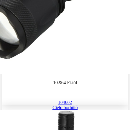
10.964 Ft
-tól
104602
Cielo borhűtő