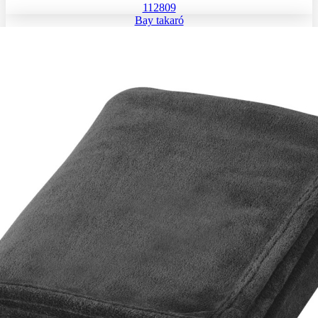
112809
Bay takaró