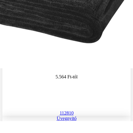
5.564 Ft
-tól
112810
Üvegnyitó