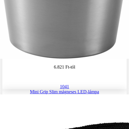
6.821 Ft
-tól
1041
Mini Grip Slim mágneses LED-lámpa