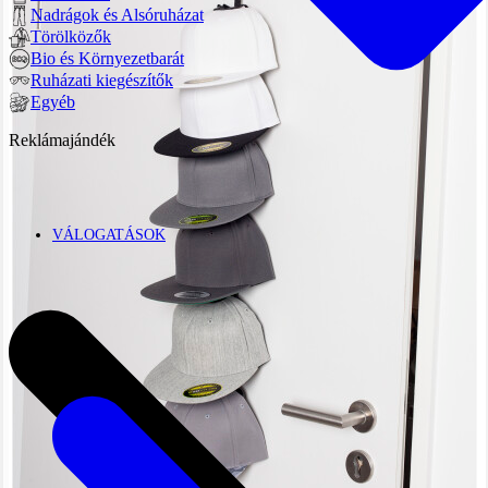
Nadrágok és Alsóruházat
Törölközők
Bio és Környezetbarát
Ruházati kiegészítők
Egyéb
Reklámajándék
VÁLOGATÁSOK