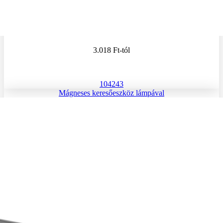
3.018 Ft
-tól
104243
Mágneses keresőeszköz lámpával