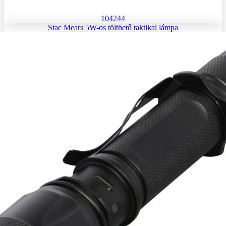
104244
Stac Mears 5W-os tölthető taktikai lámpa