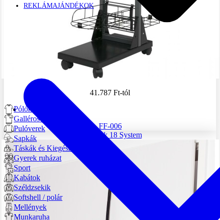
REKLÁMAJÁNDÉKOK
41.787 Ft
-tól
Pólók
Galléros pólók
FF-006
Pulóverek
CapRack 18 System
Sapkák
Táskák és Kiegészítők
Gyerek ruházat
Sport
Kabátok
Széldzsekik
Softshell / polár
Mellények
Munkaruha