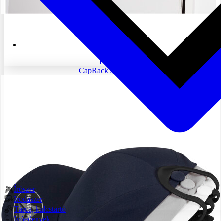
4.882 Ft
-tól
FF-008
CapRack 36 System
Írószer
Irodaszer
Tárca, kulcstartó
Ivóedények