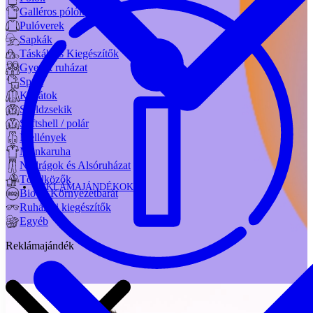
Galléros pólók
Pulóverek
Sapkák
Táskák és Kiegészítők
Gyerek ruházat
Sport
Kabátok
Széldzsekik
Softshell / polár
Mellények
Munkaruha
Nadrágok és Alsóruházat
Törölközők
REKLÁMAJÁNDÉKOK
Bio és Környezetbarát
Ruházati kiegészítők
Egyéb
Reklámajándék