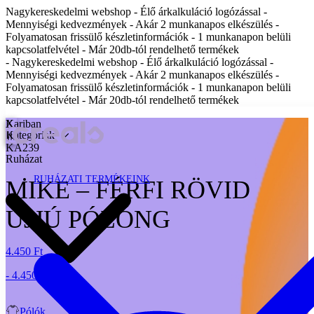
Nagykereskedelmi webshop - Élő árkalkuláció logózással -
Mennyiségi kedvezmények - Akár 2 munkanapos elkészülés -
Folyamatosan frissülő készletinformációk - 1 munkanapon belüli
kapcsolatfelvétel - Már 20db-tól rendelhető termékek
- Nagykereskedelmi webshop - Élő árkalkuláció logózással -
Mennyiségi kedvezmények - Akár 2 munkanapos elkészülés -
Folyamatosan frissülő készletinformációk - 1 munkanapon belüli
kapcsolatfelvétel - Már 20db-tól rendelhető termékek
X
Kariban
Kategóriák
KA239
Ruházat
RUHÁZATI TERMÉKEINK
MIKE – FÉRFI RÖVID
UJJÚ PÓLÓNG
4.450 Ft
- 4.450 Ft
Pólók