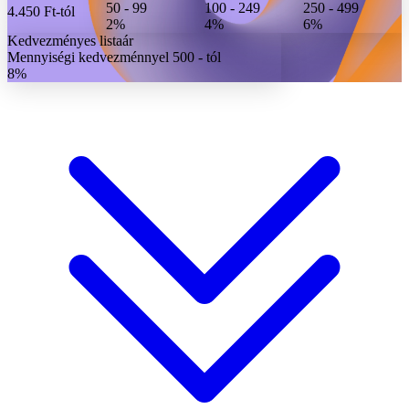
50 - 99
100 - 249
250 - 499
4.450 Ft
-tól
2%
4%
6%
Kedvezményes listaár
Mennyiségi kedvezménnyel 500 - tól
8%