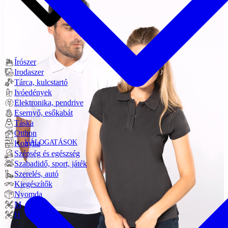
Írószer
Irodaszer
Tárca, kulcstartó
Ivóedények
Elektronika, pendrive
Esernyő, esőkabát
Táska
Otthon
VÁLOGATÁSOK
Konyha
Szépség és egészség
Szabadidő, sport, játék
Szerelés, autó
Kiegészítők
Nyomda
M
H