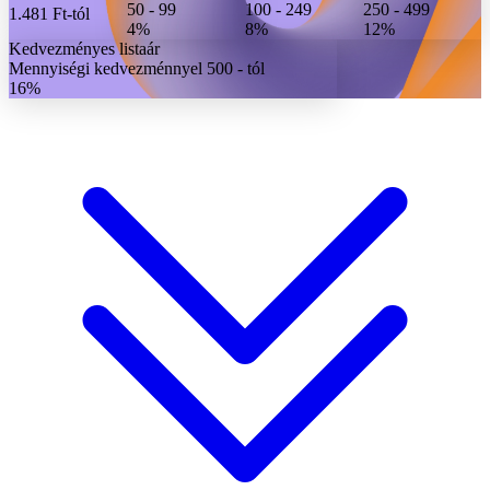
50 - 99
100 - 249
250 - 499
1.481 Ft
-tól
4%
8%
12%
Kedvezményes listaár
Mennyiségi kedvezménnyel 500 - tól
16%