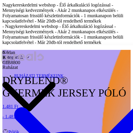
Nagykereskedelmi webshop - Élő árkalkuláció logózással -
Mennyiségi kedvezmények - Akár 2 munkanapos elkészülés -
Folyamatosan frissülő készletinformációk - 1 munkanapon belüli
kapcsolatfelvétel - Már 20db-tól rendelhető termékek
- Nagykereskedelmi webshop - Élő árkalkuláció logózással -
Mennyiségi kedvezmények - Akár 2 munkanapos elkészülés -
Folyamatosan frissülő készletinformációk - 1 munkanapon belüli
kapcsolatfelvétel - Már 20db-tól rendelhető termékek
X
Gildan
Kategóriák
GIB8800
Ruházat
RUHÁZATI TERMÉKEINK
DRYBLEND®
GYERMEK JERSEY PÓLÓ
1.481 Ft
- 1.481 Ft
Pólók