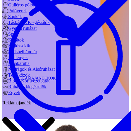
Galléros pólók
Pulóverek
Sapkák
Táskák és Kiegészítők
Gyerek ruházat
Sport
Kabátok
Széldzsekik
Softshell / polár
Mellények
Munkaruha
Nadrágok és Alsóruházat
Törölközők
REKLÁMAJÁNDÉKOK
Bio és Környezetbarát
Ruházati kiegészítők
Egyéb
Reklámajándék