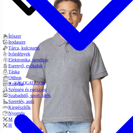
Írószer
Irodaszer
Tárca, kulcstartó
Ivóedények
Elektronika, pendrive
Esernyő, esőkabát
Táska
Otthon
VÁLOGATÁSOK
Konyha
Szépség és egészség
Szabadidő, sport, játék
Szerelés, autó
Kiegészítők
Nyomda
M
H