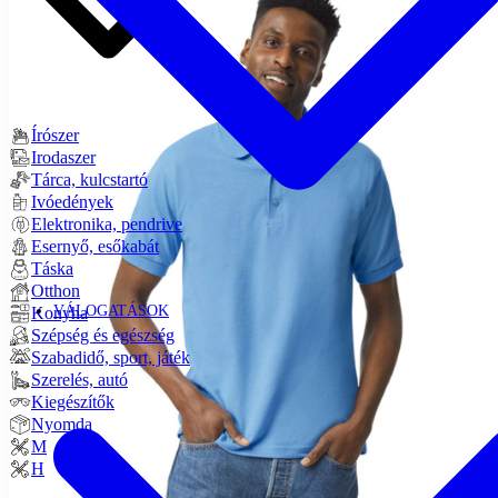
Írószer
Irodaszer
Tárca, kulcstartó
Ivóedények
Elektronika, pendrive
Esernyő, esőkabát
Táska
Otthon
VÁLOGATÁSOK
Konyha
Szépség és egészség
Szabadidő, sport, játék
Szerelés, autó
Kiegészítők
Nyomda
M
H