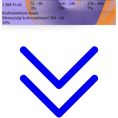
51 - 99
100 - 249
250 - 499
1.988 Ft
-tól
3%
5%
7%
Kedvezményes listaár
Mennyiségi kedvezménnyel 500 - tól
10%