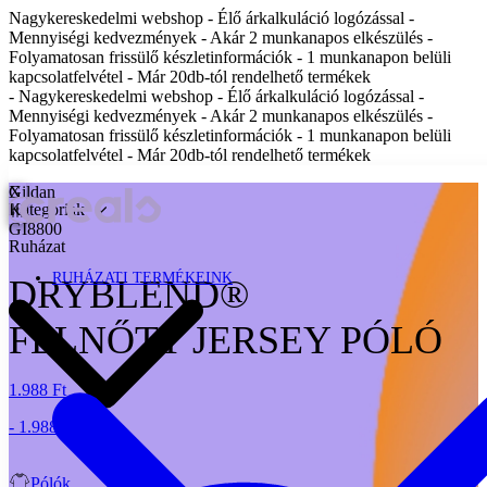
Nagykereskedelmi webshop - Élő árkalkuláció logózással -
Mennyiségi kedvezmények - Akár 2 munkanapos elkészülés -
Folyamatosan frissülő készletinformációk - 1 munkanapon belüli
kapcsolatfelvétel - Már 20db-tól rendelhető termékek
- Nagykereskedelmi webshop - Élő árkalkuláció logózással -
Mennyiségi kedvezmények - Akár 2 munkanapos elkészülés -
Folyamatosan frissülő készletinformációk - 1 munkanapon belüli
kapcsolatfelvétel - Már 20db-tól rendelhető termékek
X
Gildan
Kategóriák
GI8800
Ruházat
RUHÁZATI TERMÉKEINK
DRYBLEND®
FELNŐTT JERSEY PÓLÓ
1.988 Ft
- 1.988 Ft
Pólók