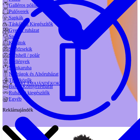
Galléros pólók
Pulóverek
Sapkák
Táskák és Kiegészítők
Gyerek ruházat
Sport
Kabátok
Széldzsekik
Softshell / polár
Mellények
Munkaruha
Nadrágok és Alsóruházat
Törölközők
REKLÁMAJÁNDÉKOK
Bio és Környezetbarát
Ruházati kiegészítők
Egyéb
Reklámajándék