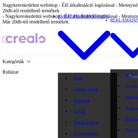
Nagykereskedelmi webshop - Élő árkalkuláció logózással - Mennyiség
20db-tól rendelhető termékek
- Nagykereskedelmi webshop - Élő árkalkuláció logózással - Mennyis
RUHÁZATI TERMÉKEINK
REKLÁMAJÁ
Már 20db-tól rendelhető termékek
Kategóriák
Ruházat
Írószer
Pólók
Irodasz
Galléros pólók
Tárca é
Pulóverek
Kulacs
Sapkák
Elektr
Táskák és kieg.
Eserny
Gyerek ruházat