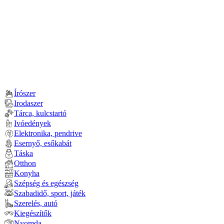
Írószer
Irodaszer
Tárca, kulcstartó
Ivóedények
Elektronika, pendrive
Esernyő, esőkabát
Táska
Otthon
Konyha
Szépség és egészség
Szabadidő, sport, játék
Szerelés, autó
Kiegészítők
Nyomda