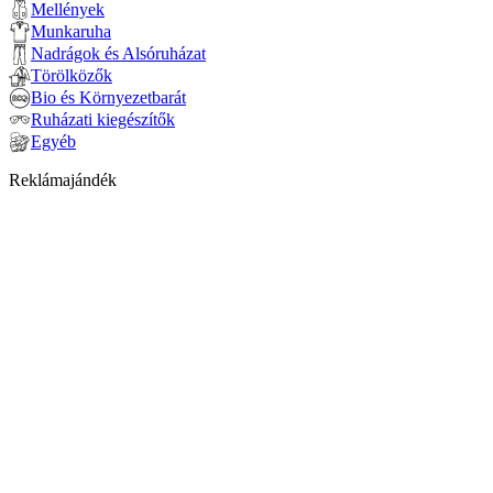
Mellények
Munkaruha
Nadrágok és Alsóruházat
Törölközők
Bio és Környezetbarát
Ruházati kiegészítők
Egyéb
Reklámajándék