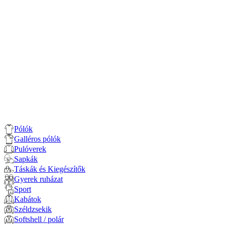
Pólók
Galléros pólók
Pulóverek
Sapkák
Táskák és Kiegészítők
Gyerek ruházat
Sport
Kabátok
Széldzsekik
Softshell / polár