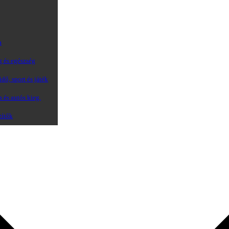
a
g és egészség
dő, sport és játék
s és autós kieg.
zítők