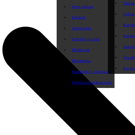
Táskák
Sport ruházat
Otthon
Kabátok
Konyh
Széldzsekik
Szépsé
Softshell és polár
Szabadi
Mellények
Szerelé
Munkaruha
Kiegés
Nadrágok és alsóruházat
Törölközők és köntösök