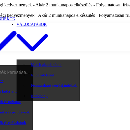
i kedvezmények - Akár 2 munkanapos elkészülés - Folyamatosan frissü
égi kedvezmények - Akár 2 munkanapos elkészülés - Folyamatosan friss
NDÉKOK
VÁLOGATÁSOK
Merch alapdarabok
Ruházati trend
er
Fenntartható szóróajándékok
s kulcstartó
Karácsony
ok és poharak
onika és pendriveok
ők és esőkabátok