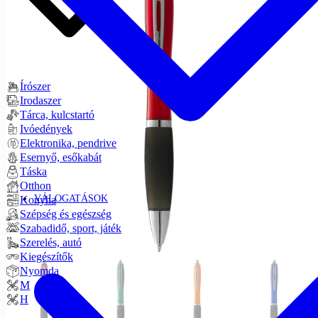
Írószer
Irodaszer
Tárca, kulcstartó
Ivóedények
Elektronika, pendrive
Esernyő, esőkabát
Táska
Otthon
VÁLOGATÁSOK
Konyha
Szépség és egészség
Szabadidő, sport, játék
Szerelés, autó
Kiegészítők
Nyomda
M
H