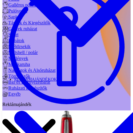
Galléros pólók
Pulóverek
Sapkák
Táskák és Kiegészítők
Gyerek ruházat
Sport
Kabátok
Széldzsekik
Softshell / polár
Mellények
Munkaruha
Nadrágok és Alsóruházat
Törölközők
REKLÁMAJÁNDÉKOK
Bio és Környezetbarát
Ruházati kiegészítők
Egyéb
Reklámajándék