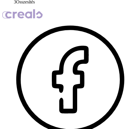
3
Összesítés