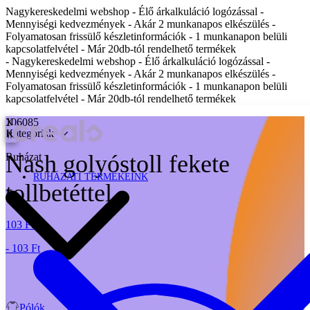
Nagykereskedelmi webshop - Élő árkalkuláció logózással -
Mennyiségi kedvezmények - Akár 2 munkanapos elkészülés -
Folyamatosan frissülő készletinformációk - 1 munkanapon belüli
kapcsolatfelvétel - Már 20db-tól rendelhető termékek
- Nagykereskedelmi webshop - Élő árkalkuláció logózással -
Mennyiségi kedvezmények - Akár 2 munkanapos elkészülés -
Folyamatosan frissülő készletinformációk - 1 munkanapon belüli
kapcsolatfelvétel - Már 20db-tól rendelhető termékek
X
106085
Kategóriák
Nash golyóstoll fekete
Ruházat
RUHÁZATI TERMÉKEINK
tollbetéttel
103 Ft
- 103 Ft
Pólók