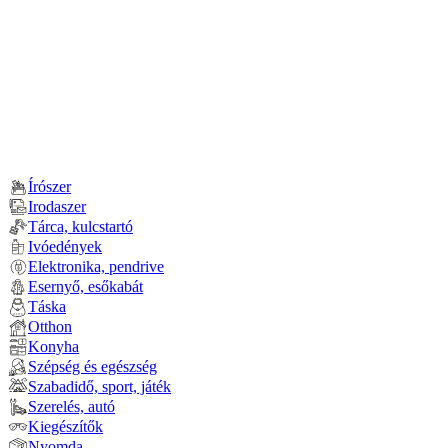
Írószer
Irodaszer
Tárca, kulcstartó
Ivóedények
Elektronika, pendrive
Esernyő, esőkabát
Táska
Otthon
Konyha
Szépség és egészség
Szabadidő, sport, játék
Szerelés, autó
Kiegészítők
Nyomda