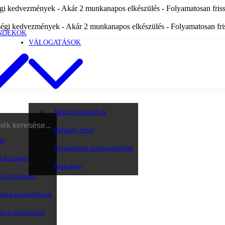
i kedvezmények - Akár 2 munkanapos elkészülés - Folyamatosan frissü
égi kedvezmények - Akár 2 munkanapos elkészülés - Folyamatosan friss
NDÉKOK
VÁLOGATÁSOK
Merch alapdarabok
Ruházati trend
er
Fenntartható szóróajándékok
s kulcstartó
Karácsony
ok és poharak
onika és pendriveok
ők és esőkabátok