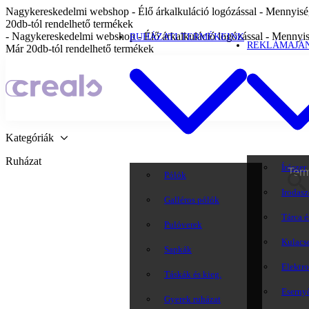
Nagykereskedelmi webshop - Élő árkalkuláció logózással - Mennyiség
20db-tól rendelhető termékek
- Nagykereskedelmi webshop - Élő árkalkuláció logózással - Mennyis
RUHÁZATI TERMÉKEINK
REKLÁMAJÁ
Már 20db-tól rendelhető termékek
Kategóriák
Ruházat
Írószer
Pólók
Irodasz
Galléros pólók
Tárca é
Pulóverek
Kulacs
Sapkák
Elektr
Táskák és kieg.
Eserny
Gyerek ruházat