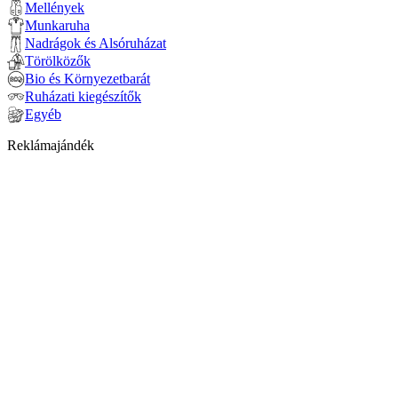
Mellények
Munkaruha
Nadrágok és Alsóruházat
Törölközők
Bio és Környezetbarát
Ruházati kiegészítők
Egyéb
Reklámajándék