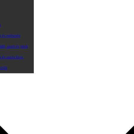
a
g és egészség
dő, sport és játék
s és autós kieg.
zítők