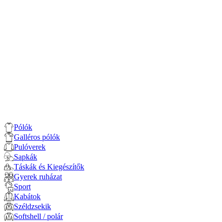
Pólók
Galléros pólók
Pulóverek
Sapkák
Táskák és Kiegészítők
Gyerek ruházat
Sport
Kabátok
Széldzsekik
Softshell / polár