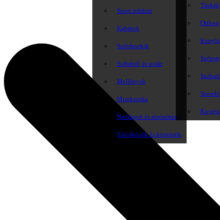
Táskák
Sport ruházat
Otthon
Kabátok
Konyh
Széldzsekik
Szépsé
Softshell és polár
Szabadi
Mellények
Szerelé
Munkaruha
Kiegés
Nadrágok és alsóruházat
Törölközők és köntösök