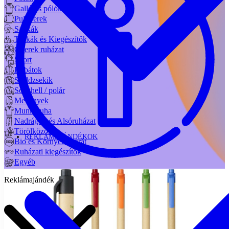
Galléros pólók
Pulóverek
Sapkák
Táskák és Kiegészítők
Gyerek ruházat
Sport
Kabátok
Széldzsekik
Softshell / polár
Mellények
Munkaruha
Nadrágok és Alsóruházat
Törölközők
REKLÁMAJÁNDÉKOK
Bio és Környezetbarát
Ruházati kiegészítők
Egyéb
Reklámajándék