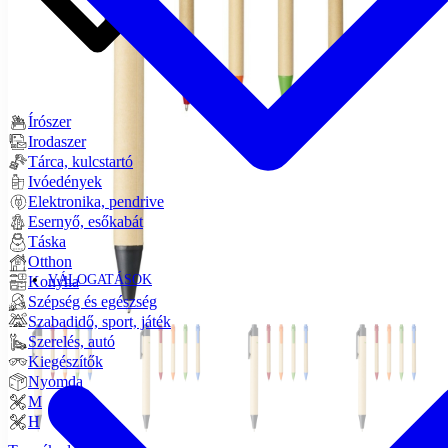
Írószer
Irodaszer
Tárca, kulcstartó
Ivóedények
Elektronika, pendrive
Esernyő, esőkabát
Táska
Otthon
VÁLOGATÁSOK
Konyha
Szépség és egészség
Szabadidő, sport, játék
Szerelés, autó
Kiegészítők
Nyomda
M
H