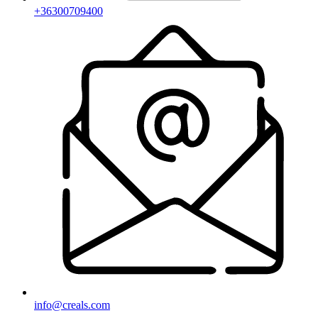
+36300709400
info@creals.com