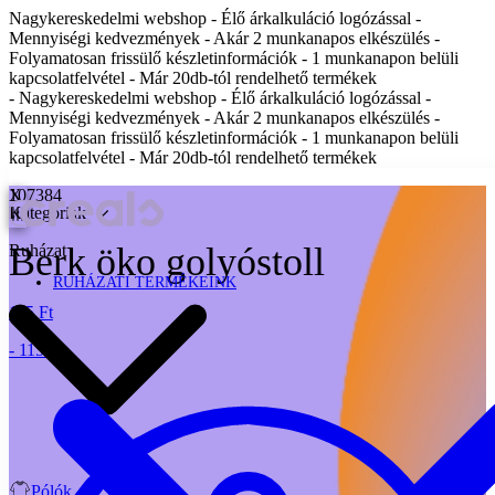
Nagykereskedelmi webshop - Élő árkalkuláció logózással -
Mennyiségi kedvezmények - Akár 2 munkanapos elkészülés -
Folyamatosan frissülő készletinformációk - 1 munkanapon belüli
kapcsolatfelvétel - Már 20db-tól rendelhető termékek
- Nagykereskedelmi webshop - Élő árkalkuláció logózással -
Mennyiségi kedvezmények - Akár 2 munkanapos elkészülés -
Folyamatosan frissülő készletinformációk - 1 munkanapon belüli
kapcsolatfelvétel - Már 20db-tól rendelhető termékek
X
107384
Kategóriák
Berk öko golyóstoll
Ruházat
RUHÁZATI TERMÉKEINK
115 Ft
- 115 Ft
Pólók