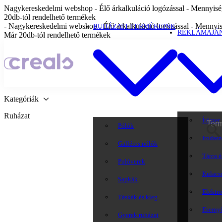
Nagykereskedelmi webshop - Élő árkalkuláció logózással - Mennyiség
20db-tól rendelhető termékek
- Nagykereskedelmi webshop - Élő árkalkuláció logózással - Mennyis
RUHÁZATI TERMÉKEINK
REKLÁMAJÁ
Már 20db-tól rendelhető termékek
Kategóriák
Ruházat
Írószer
Pólók
Irodasz
Galléros pólók
Tárca é
Pulóverek
Kulacs
Sapkák
Elektr
Táskák és kieg.
Eserny
Gyerek ruházat