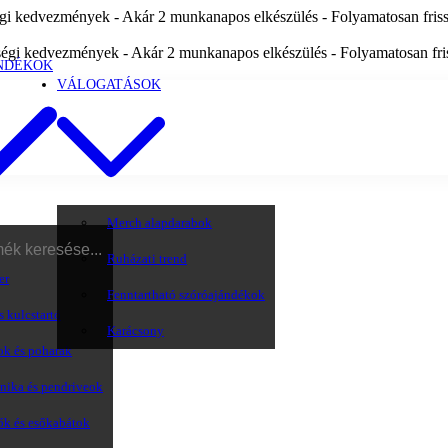
i kedvezmények - Akár 2 munkanapos elkészülés - Folyamatosan frissü
égi kedvezmények - Akár 2 munkanapos elkészülés - Folyamatosan friss
NDÉKOK
VÁLOGATÁSOK
Merch alapdarabok
Ruházati trend
er
Fenntartható szóróajándékok
s kulcstartó
Karácsony
ok és poharak
onika és pendriveok
ők és esőkabátok