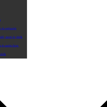
a
g és egészség
dő, sport és játék
s és autós kieg.
zítők