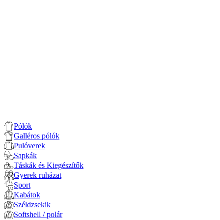
Pólók
Galléros pólók
Pulóverek
Sapkák
Táskák és Kiegészítők
Gyerek ruházat
Sport
Kabátok
Széldzsekik
Softshell / polár