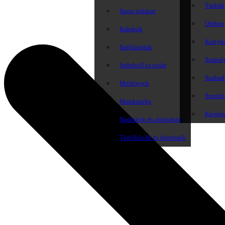
Táskák
Sport ruházat
Otthon
Kabátok
Konyh
Széldzsekik
Szépsé
Softshell és polár
Szabadi
Mellények
Szerelé
Munkaruha
Kiegés
Nadrágok és alsóruházat
Törölközők és köntösök