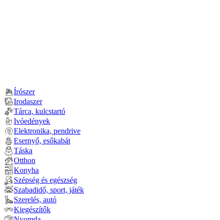
Írószer
Irodaszer
Tárca, kulcstartó
Ivóedények
Elektronika, pendrive
Esernyő, esőkabát
Táska
Otthon
Konyha
Szépség és egészség
Szabadidő, sport, játék
Szerelés, autó
Kiegészítők
Nyomda