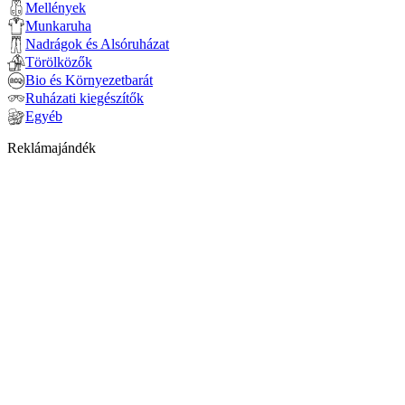
Mellények
Munkaruha
Nadrágok és Alsóruházat
Törölközők
Bio és Környezetbarát
Ruházati kiegészítők
Egyéb
Reklámajándék