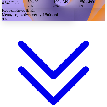
50 - 99
100 - 249
250 - 499
4.642 Ft
-tól
2%
4%
6%
Kedvezményes listaár
Mennyiségi kedvezménnyel 500 - tól
8%