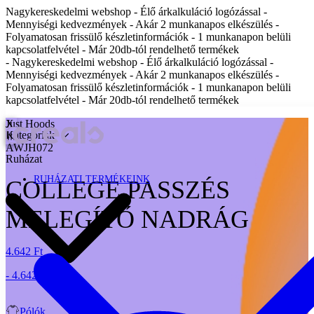
Nagykereskedelmi webshop - Élő árkalkuláció logózással -
Mennyiségi kedvezmények - Akár 2 munkanapos elkészülés -
Folyamatosan frissülő készletinformációk - 1 munkanapon belüli
kapcsolatfelvétel - Már 20db-tól rendelhető termékek
- Nagykereskedelmi webshop - Élő árkalkuláció logózással -
Mennyiségi kedvezmények - Akár 2 munkanapos elkészülés -
Folyamatosan frissülő készletinformációk - 1 munkanapon belüli
kapcsolatfelvétel - Már 20db-tól rendelhető termékek
X
Just Hoods
Kategóriák
AWJH072
Ruházat
RUHÁZATI TERMÉKEINK
COLLEGE PASSZÉS
MELEGÍTŐ NADRÁG
4.642 Ft
- 4.642 Ft
Pólók