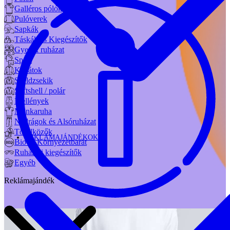
Galléros pólók
Pulóverek
Sapkák
Táskák és Kiegészítők
Gyerek ruházat
Sport
Kabátok
Széldzsekik
Softshell / polár
Mellények
Munkaruha
Nadrágok és Alsóruházat
Törölközők
REKLÁMAJÁNDÉKOK
Bio és Környezetbarát
Ruházati kiegészítők
Egyéb
Reklámajándék