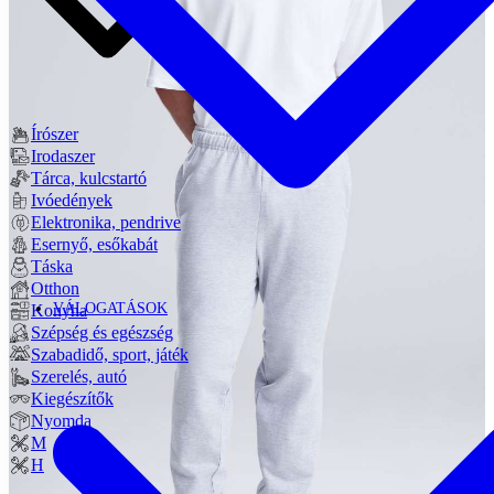
Írószer
Irodaszer
Tárca, kulcstartó
Ivóedények
Elektronika, pendrive
Esernyő, esőkabát
Táska
Otthon
VÁLOGATÁSOK
Konyha
Szépség és egészség
Szabadidő, sport, játék
Szerelés, autó
Kiegészítők
Nyomda
M
H