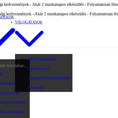
i kedvezmények - Akár 2 munkanapos elkészülés - Folyamatosan frissü
égi kedvezmények - Akár 2 munkanapos elkészülés - Folyamatosan friss
NDÉKOK
VÁLOGATÁSOK
Merch alapdarabok
Ruházati trend
er
Fenntartható szóróajándékok
s kulcstartó
Karácsony
ok és poharak
onika és pendriveok
ők és esőkabátok