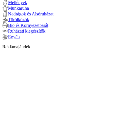
Mellények
Munkaruha
Nadrágok és Alsóruházat
Törölközők
Bio és Környezetbarát
Ruházati kiegészítők
Egyéb
Reklámajándék