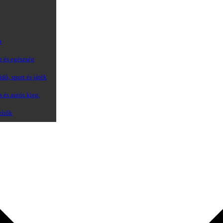
a
g és egészség
dő, sport és játék
s és autós kieg.
zítők