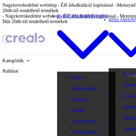
Nagykereskedelmi webshop - Élő árkalkuláció logózással - Mennyiség
20db-tól rendelhető termékek
- Nagykereskedelmi webshop - Élő árkalkuláció logózással - Mennyis
RUHÁZATI TERMÉKEINK
REKLÁMAJÁ
Már 20db-tól rendelhető termékek
Kategóriák
Ruházat
Írószer
Pólók
Irodasz
Galléros pólók
Tárca é
Pulóverek
Kulacs
Sapkák
Elektr
Táskák és kieg.
Eserny
Gyerek ruházat