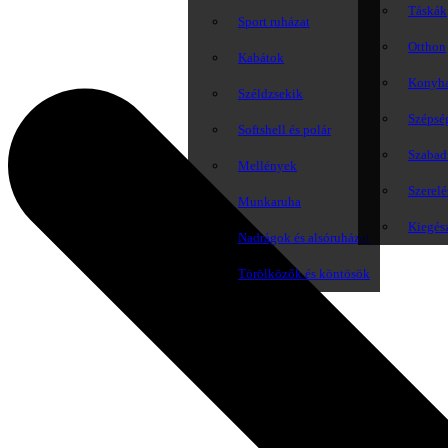
Táskák
Sport ruházat
Otthon
Kabátok
Konyh
Széldzsekik
Szépsé
Softshell és polár
Szabadi
Mellények
Szerelé
Munkaruha
Kiegés
Nadrágok és alsóruházat
Törölközők és köntösök