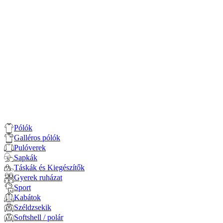
Pólók
Galléros pólók
Pulóverek
Sapkák
Táskák és Kiegészítők
Gyerek ruházat
Sport
Kabátok
Széldzsekik
Softshell / polár