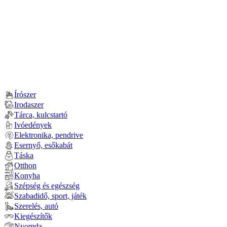
Írószer
Irodaszer
Tárca, kulcstartó
Ivóedények
Elektronika, pendrive
Esernyő, esőkabát
Táska
Otthon
Konyha
Szépség és egészség
Szabadidő, sport, játék
Szerelés, autó
Kiegészítők
Nyomda