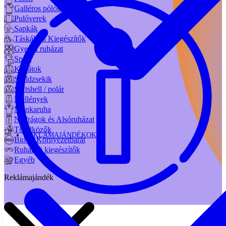
Galléros pólók
Pulóverek
Sapkák
Táskák és Kiegészítők
Gyerek ruházat
Sport
Kabátok
Széldzsekik
Softshell / polár
Mellények
Munkaruha
Nadrágok és Alsóruházat
Törölközők
REKLÁMAJÁNDÉKOK
Bio és Környezetbarát
Ruházati kiegészítők
Egyéb
Reklámajándék