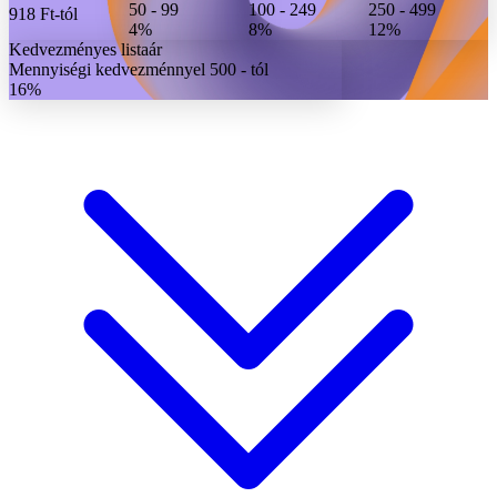
50 - 99
100 - 249
250 - 499
918 Ft
-tól
4%
8%
12%
Kedvezményes listaár
Mennyiségi kedvezménnyel 500 - tól
16%