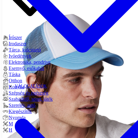
Írószer
Irodaszer
Tárca, kulcstartó
Ivóedények
Elektronika, pendrive
Esernyő, esőkabát
Táska
Otthon
VÁLOGATÁSOK
Konyha
Szépség és egészség
Szabadidő, sport, játék
Szerelés, autó
Kiegészítők
Nyomda
M
H