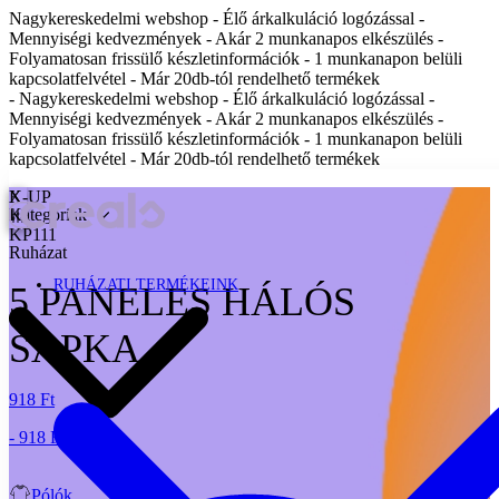
Nagykereskedelmi webshop - Élő árkalkuláció logózással -
Mennyiségi kedvezmények - Akár 2 munkanapos elkészülés -
Folyamatosan frissülő készletinformációk - 1 munkanapon belüli
kapcsolatfelvétel - Már 20db-tól rendelhető termékek
- Nagykereskedelmi webshop - Élő árkalkuláció logózással -
Mennyiségi kedvezmények - Akár 2 munkanapos elkészülés -
Folyamatosan frissülő készletinformációk - 1 munkanapon belüli
kapcsolatfelvétel - Már 20db-tól rendelhető termékek
X
K-UP
Kategóriák
KP111
Ruházat
RUHÁZATI TERMÉKEINK
5 PANELES HÁLÓS
SAPKA
918 Ft
- 918 Ft
Pólók