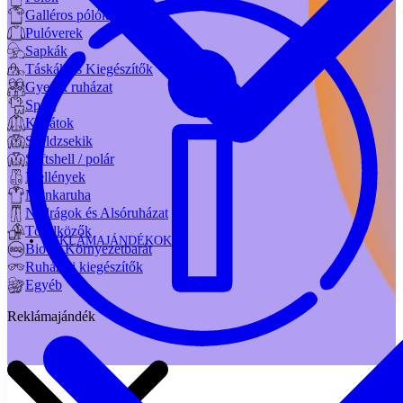
Galléros pólók
Pulóverek
Sapkák
Táskák és Kiegészítők
Gyerek ruházat
Sport
Kabátok
Széldzsekik
Softshell / polár
Mellények
Munkaruha
Nadrágok és Alsóruházat
Törölközők
REKLÁMAJÁNDÉKOK
Bio és Környezetbarát
Ruházati kiegészítők
Egyéb
Reklámajándék