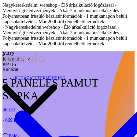
Nagykereskedelmi webshop - Élő árkalkuláció logózással -
Mennyiségi kedvezmények - Akár 2 munkanapos elkészülés -
Folyamatosan frissülő készletinformációk - 1 munkanapon belüli
kapcsolatfelvétel - Már 20db-tól rendelhető termékek
- Nagykereskedelmi webshop - Élő árkalkuláció logózással -
Mennyiségi kedvezmények - Akár 2 munkanapos elkészülés -
Folyamatosan frissülő készletinformációk - 1 munkanapon belüli
kapcsolatfelvétel - Már 20db-tól rendelhető termékek
X
K-UP
Kategóriák
KP116
Ruházat
RUHÁZATI TERMÉKEINK
5 PANELES PAMUT
SAPKA
669 Ft
- 669 Ft
Pólók