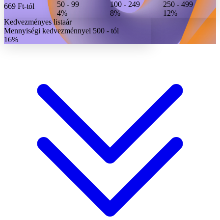
50 - 99
100 - 249
250 - 499
669 Ft
-tól
4%
8%
12%
Kedvezményes listaár
Mennyiségi kedvezménnyel 500 - tól
16%