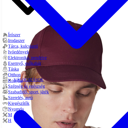
Írószer
Irodaszer
Tárca, kulcstartó
Ivóedények
Elektronika, pendrive
Esernyő, esőkabát
Táska
Otthon
VÁLOGATÁSOK
Konyha
Szépség és egészség
Szabadidő, sport, játék
Szerelés, autó
Kiegészítők
Nyomda
M
H