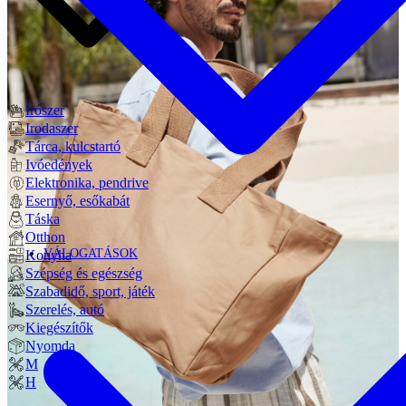
Írószer
Irodaszer
Tárca, kulcstartó
Ivóedények
Elektronika, pendrive
Esernyő, esőkabát
Táska
Otthon
VÁLOGATÁSOK
Konyha
Szépség és egészség
Szabadidő, sport, játék
Szerelés, autó
Kiegészítők
Nyomda
M
H