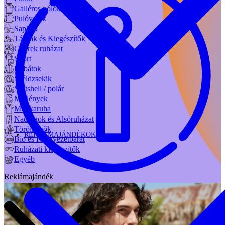
Galléros pólók
Pulóverek
Sapkák
Táskák és Kiegészítők
Gyerek ruházat
Sport
Kabátok
Széldzsekik
Softshell / polár
Mellények
Munkaruha
Nadrágok és Alsóruházat
Törölközők
REKLÁMAJÁNDÉKOK
Bio és Környezetbarát
Ruházati kiegészítők
Egyéb
Reklámajándék