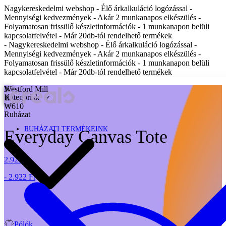
Nagykereskedelmi webshop - Élő árkalkuláció logózással -
Mennyiségi kedvezmények - Akár 2 munkanapos elkészülés -
Folyamatosan frissülő készletinformációk - 1 munkanapon belüli
kapcsolatfelvétel - Már 20db-tól rendelhető termékek
- Nagykereskedelmi webshop - Élő árkalkuláció logózással -
Mennyiségi kedvezmények - Akár 2 munkanapos elkészülés -
Folyamatosan frissülő készletinformációk - 1 munkanapon belüli
kapcsolatfelvétel - Már 20db-tól rendelhető termékek
X
Westford Mill
Kategóriák
W610
Ruházat
RUHÁZATI TERMÉKEINK
Everyday Canvas Tote
2.922 Ft
- 2.922 Ft
Pólók