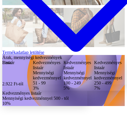
Termékadatlap letöltése
Árak, mennyiségi kedvezmények
Basic
Listaár
Kedvezményes
Kedvezményes
Kedvezményes
listaár
listaár
listaár
Mennyiségi
Mennyiségi
Mennyiségi
kedvezménnyel
kedvezménnyel
kedvezménnyel
51 - 99
100 - 249
250 - 499
2.922 Ft
-tól
3%
5%
7%
Kedvezményes listaár
Mennyiségi kedvezménnyel 500 - tól
10%