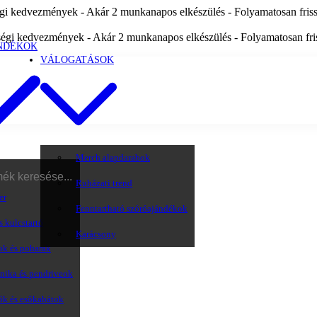
i kedvezmények - Akár 2 munkanapos elkészülés - Folyamatosan frissü
égi kedvezmények - Akár 2 munkanapos elkészülés - Folyamatosan friss
NDÉKOK
VÁLOGATÁSOK
Merch alapdarabok
Ruházati trend
er
Fenntartható szóróajándékok
s kulcstartó
Karácsony
ok és poharak
onika és pendriveok
ők és esőkabátok