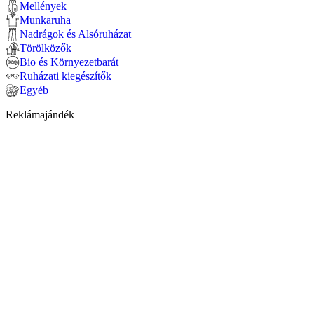
Mellények
Munkaruha
Nadrágok és Alsóruházat
Törölközők
Bio és Környezetbarát
Ruházati kiegészítők
Egyéb
Reklámajándék