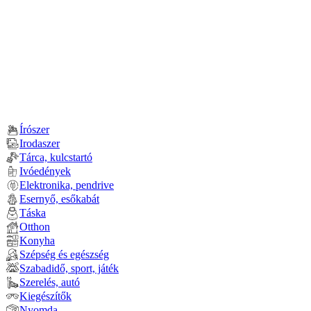
Írószer
Irodaszer
Tárca, kulcstartó
Ivóedények
Elektronika, pendrive
Esernyő, esőkabát
Táska
Otthon
Konyha
Szépség és egészség
Szabadidő, sport, játék
Szerelés, autó
Kiegészítők
Nyomda