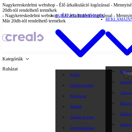
Nagykereskedelmi webshop - Élő árkalkuláció logózással - Mennyiség
20db-tól rendelhető termékek
- Nagykereskedelmi webshop - Élő árkalkuláció logózással - Mennyis
RUHÁZATI TERMÉKEINK
REKLÁMAJÁ
Már 20db-tól rendelhető termékek
Kategóriák
Ruházat
Írószer
Pólók
Irodasz
Galléros pólók
Tárca é
Pulóverek
Kulacs
Sapkák
Elektr
Táskák és kieg.
Eserny
Gyerek ruházat