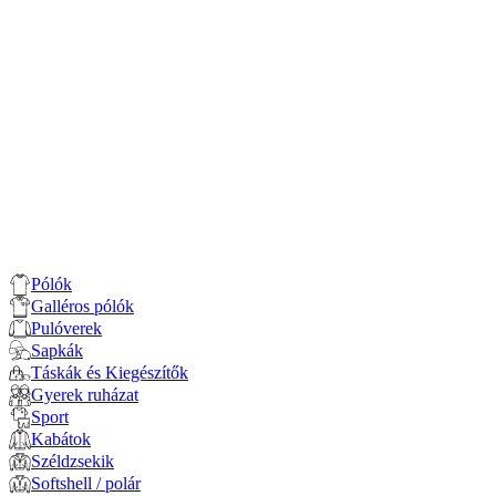
Pólók
Galléros pólók
Pulóverek
Sapkák
Táskák és Kiegészítők
Gyerek ruházat
Sport
Kabátok
Széldzsekik
Softshell / polár