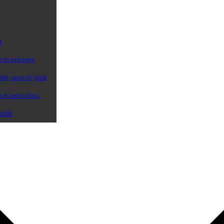
a
g és egészség
dő, sport és játék
s és autós kieg.
zítők