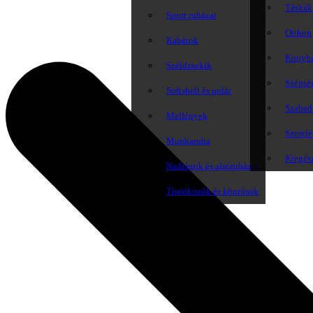
Táskák
Sport ruházat
Otthon
Kabátok
Konyh
Széldzsekik
Szépsé
Softshell és polár
Szabadi
Mellények
Szerelé
Munkaruha
Kiegés
Nadrágok és alsóruházat
Törölközők és köntösök