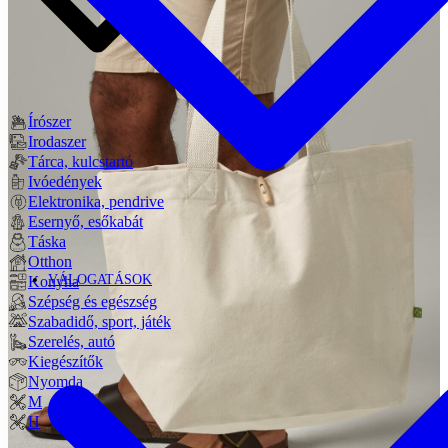
Írószer
Irodaszer
Tárca, kulcstartó
Ivóedények
Elektronika, pendrive
Esernyő, esőkabát
Táska
Otthon
VÁLOGATÁSOK
Konyha
Szépség és egészség
Szabadidő, sport, játék
Szerelés, autó
Kiegészítők
Nyomda
M
H