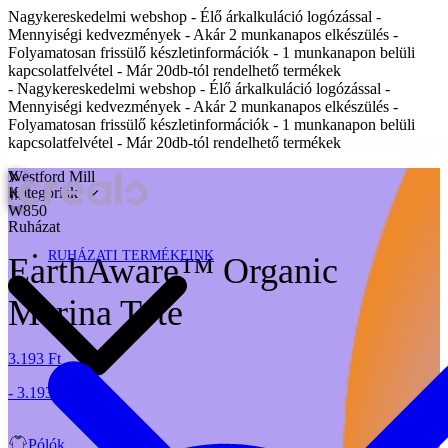
Nagykereskedelmi webshop - Élő árkalkuláció logózással -
Mennyiségi kedvezmények - Akár 2 munkanapos elkészülés -
Folyamatosan frissülő készletinformációk - 1 munkanapon belüli
kapcsolatfelvétel - Már 20db-tól rendelhető termékek
- Nagykereskedelmi webshop - Élő árkalkuláció logózással -
Mennyiségi kedvezmények - Akár 2 munkanapos elkészülés -
Folyamatosan frissülő készletinformációk - 1 munkanapon belüli
kapcsolatfelvétel - Már 20db-tól rendelhető termékek
X
Westford Mill
Kategóriák
W850
Ruházat
RUHÁZATI TERMÉKEINK
EarthAware™ Organic
Marina Tote
3.193 Ft
- 3.193 Ft
Pólók