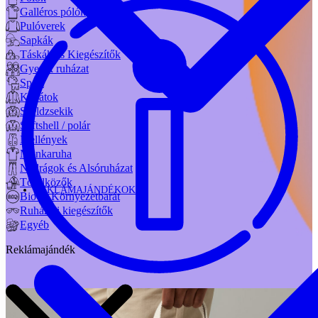
Galléros pólók
Pulóverek
Sapkák
Táskák és Kiegészítők
Gyerek ruházat
Sport
Kabátok
Széldzsekik
Softshell / polár
Mellények
Munkaruha
Nadrágok és Alsóruházat
Törölközők
REKLÁMAJÁNDÉKOK
Bio és Környezetbarát
Ruházati kiegészítők
Egyéb
Reklámajándék