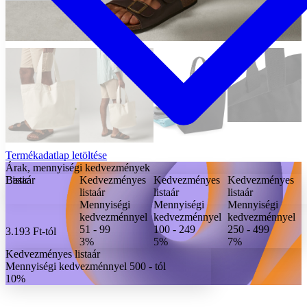
Termékadatlap letöltése
Árak, mennyiségi kedvezmények
Basic
Listaár
Kedvezményes
Kedvezményes
Kedvezményes
listaár
listaár
listaár
Mennyiségi
Mennyiségi
Mennyiségi
kedvezménnyel
kedvezménnyel
kedvezménnyel
51 - 99
100 - 249
250 - 499
3.193 Ft
-tól
3%
5%
7%
Kedvezményes listaár
Mennyiségi kedvezménnyel 500 - tól
10%