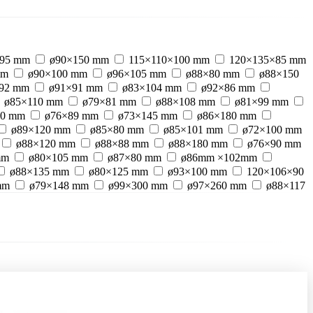
95 mm
ø90×150 mm
115×110×100 mm
120×135×85 mm
mm
ø90×100 mm
ø96×105 mm
ø88×80 mm
ø88×150
92 mm
ø91×91 mm
ø83×104 mm
ø92×86 mm
ø85×110 mm
ø79×81 mm
ø88×108 mm
ø81×99 mm
80 mm
ø76×89 mm
ø73×145 mm
ø86×180 mm
ø89×120 mm
ø85×80 mm
ø85×101 mm
ø72×100 mm
ø88×120 mm
ø88×88 mm
ø88×180 mm
ø76×90 mm
mm
ø80×105 mm
ø87×80 mm
ø86mm ×102mm
ø88×135 mm
ø80×125 mm
ø93×100 mm
120×106×90
mm
ø79×148 mm
ø99×300 mm
ø97×260 mm
ø88×117
m
ø92×120 mm
ø85×175 mm
ø90×240 mm
ø83×80
06 mm
ø86×130 mm
ø98×258 mm
ø100×250 mm
ø75×94 mm