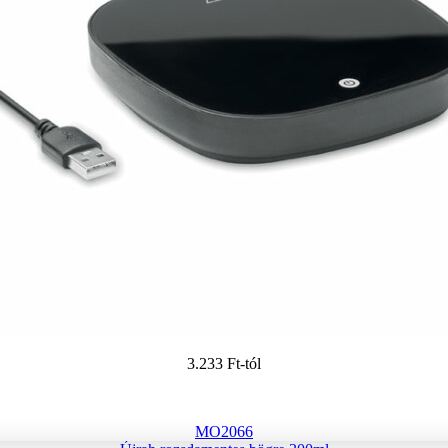
3.233 Ft
-tól
MO2066