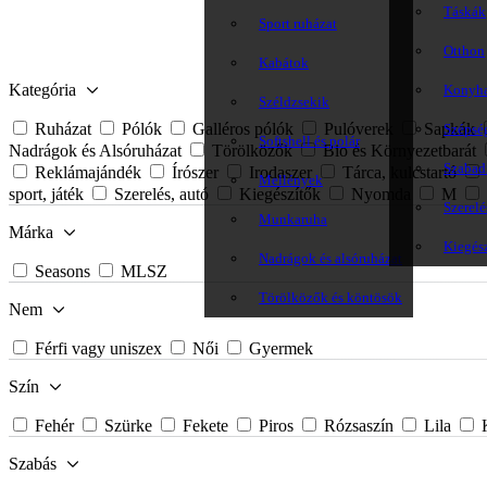
Táskák
Sport ruházat
Otthon
Kabátok
Kategória
Konyh
Széldzsekik
Ruházat
Pólók
Galléros pólók
Pulóverek
Sapkák
Szépsé
Softshell és polár
Nadrágok és Alsóruházat
Törölközők
Bio és Környezetbarát
Szabadi
Reklámajándék
Írószer
Irodaszer
Tárca, kulcstartó
Mellények
sport, játék
Szerelés, autó
Kiegészítők
Nyomda
M
Szerelé
Munkaruha
Márka
Kiegés
Nadrágok és alsóruházat
Seasons
MLSZ
Törölközők és köntösök
Nem
Férfi vagy uniszex
Női
Gyermek
Szín
Fehér
Szürke
Fekete
Piros
Rózsaszín
Lila
Szabás