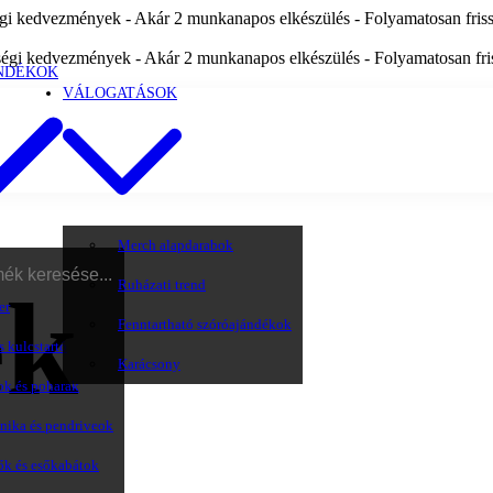
i kedvezmények - Akár 2 munkanapos elkészülés - Folyamatosan frissü
égi kedvezmények - Akár 2 munkanapos elkészülés - Folyamatosan friss
NDÉKOK
VÁLOGATÁSOK
Merch alapdarabok
Ruházati trend
ek
er
Fenntartható szóróajándékok
s kulcstartó
Karácsony
ok és poharak
onika és pendriveok
ők és esőkabátok