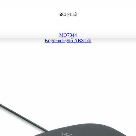
584 Ft
-tól
MO7344
Bögremelegítő ABS-ből