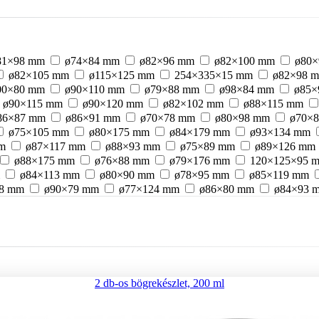
81×98 mm
ø74×84 mm
ø82×96 mm
ø82×100 mm
ø80×
ø82×105 mm
ø115×125 mm
254×335×15 mm
ø82×98 
0×80 mm
ø90×110 mm
ø79×88 mm
ø98×84 mm
ø85×
ø90×115 mm
ø90×120 mm
ø82×102 mm
ø88×115 mm
86×87 mm
ø86×91 mm
ø70×78 mm
ø80×98 mm
ø70×
ø75×105 mm
ø80×175 mm
ø84×179 mm
ø93×134 mm
mm
ø87×117 mm
ø88×93 mm
ø75×89 mm
ø89×126 mm
ø88×175 mm
ø76×88 mm
ø79×176 mm
120×125×95 
m
ø84×113 mm
ø80×90 mm
ø78×95 mm
ø85×119 mm
18 mm
ø90×79 mm
ø77×124 mm
ø86×80 mm
ø84×93 
m
ø87×94 mm
ø72×119 mm
ø84×105 mm
ø94×109 m
44 mm
ø87×175 mm
ø86×100 mm
ø80×165 mm
ø86×1
mm
ø63×52 mm
ø83×97 mm
ø77×70 mm
ø83×116 mm
2 db-os bögrekészlet, 200 ml