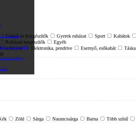
a
Táskák és Kiegészítők
Gyerek ruházat
Sport
Kabátok
g és egészség
Ruházati kiegészítők
Egyéb
dő, sport és játék
Ivóedények
Elektronika, pendrive
Esernyő, esőkabát
Tásk
H
s és autós kieg.
zítők
Kék
Zöld
Sárga
Narancssárga
Barna
Több színű