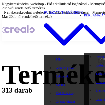
Nagykereskedelmi webshop - Élő árkalkuláció logózással - Mennyiség
20db-tól rendelhető termékek
- Nagykereskedelmi webshop - Élő árkalkuláció logózással - Mennyis
RUHÁZATI TERMÉKEINK
REKLÁMAJÁ
Már 20db-tól rendelhető termékek
Írószer
Pólók
Termék
Irodasz
Galléros pólók
Tárca é
Pulóverek
Kulacs
Sapkák
313 darab
Elektr
Táskák és kieg.
Eserny
Gyerek ruházat