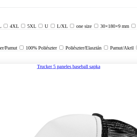
L
4XL
5XL
U
L/XL
one size
30×180×9 mm
ter/Pamut
100% Poliészter
Poliészter/Elasztán
Pamut/Akril
Trucker 5 paneles baseball sapka