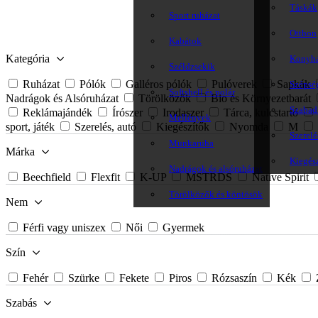
Táskák
Sport ruházat
Otthon
Kabátok
Kategória
Konyh
Széldzsekik
Ruházat
Pólók
Galléros pólók
Pulóverek
Sapkák
Szépsé
Softshell és polár
Nadrágok és Alsóruházat
Törölközők
Bio és Környezetbarát
Szabadi
Reklámajándék
Írószer
Irodaszer
Tárca, kulcstartó
Mellények
sport, játék
Szerelés, autó
Kiegészítők
Nyomda
M
Szerelé
Munkaruha
Márka
Kiegés
Nadrágok és alsóruházat
Beechfield
Flexfit
K-UP
MSTRDS
Native Spirit
Törölközők és köntösök
Nem
Férfi vagy uniszex
Női
Gyermek
Szín
Fehér
Szürke
Fekete
Piros
Rózsaszín
Kék
Szabás