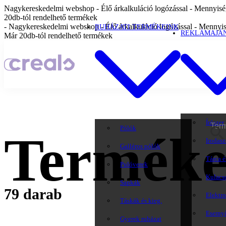
Nagykereskedelmi webshop - Élő árkalkuláció logózással - Mennyiség
20db-tól rendelhető termékek
- Nagykereskedelmi webshop - Élő árkalkuláció logózással - Mennyis
RUHÁZATI TERMÉKEINK
REKLÁMAJÁ
Már 20db-tól rendelhető termékek
Írószer
Pólók
Termék
Irodasz
Galléros pólók
Tárca é
Pulóverek
Kulacs
Sapkák
79 darab
Elektr
Táskák és kieg.
Eserny
Gyerek ruházat