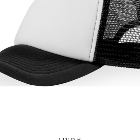
1.124 Ft
-tól