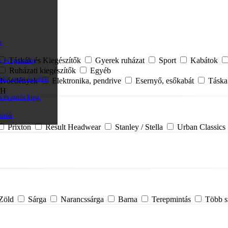
a
Táskák és Kiegészítők
Gyerek ruházat
Sport
Kabátok
g és egészség
Ruházati kiegészítők
Egyéb
dő, sport és játék
Ivóedények
Elektronika, pendrive
Esernyő, esőkabát
Tásk
H
s és autós kieg.
zítők
Prixton
Result Headwear
Stanley / Stella
Urban Classics
Zöld
Sárga
Narancssárga
Barna
Terepmintás
Több s