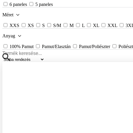
6 paneles
5 paneles
Méret
XXS
XS
S
S/M
M
L
XL
XXL
3X
Anyag
100% Pamut
Pamut/Elasztán
Pamut/Poliészter
Poliész