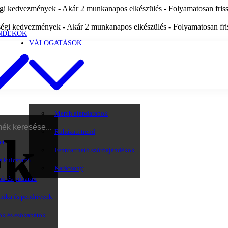
i kedvezmények - Akár 2 munkanapos elkészülés - Folyamatosan frissü
égi kedvezmények - Akár 2 munkanapos elkészülés - Folyamatosan friss
NDÉKOK
VÁLOGATÁSOK
Merch alapdarabok
Ruházati trend
ek
er
Fenntartható szóróajándékok
s kulcstartó
Karácsony
ok és poharak
onika és pendriveok
ők és esőkabátok