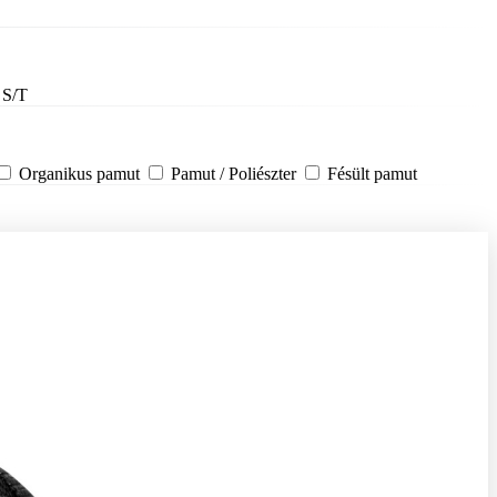
S/T
Organikus pamut
Pamut / Poliészter
Fésült pamut