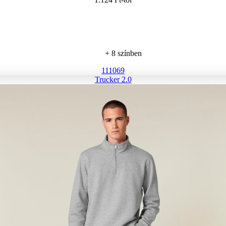
+ 8 színben
111069
Trucker 2.0