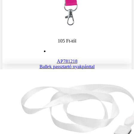
105 Ft
-tól
AP781218
Ballek passztartó nyakpánttal