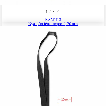
145 Ft
-tól
RAM1113
Nyakpánt fém kampóval, 20 mm