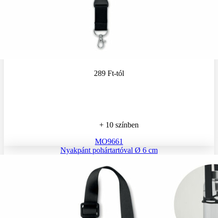
289 Ft
-tól
+ 10 színben
MO9661
Nyakpánt pohártartóval Ø 6 cm