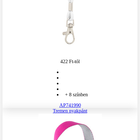
422 Ft
-tól
+ 8 színben
AP741990
Tremen nyakpánt