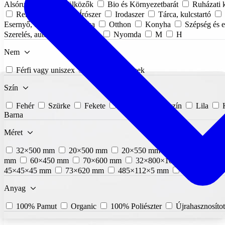
Alsóruházat
Törölközők
Bio és Környezetbarát
Ruházati 
Reklámajándék
Írószer
Irodaszer
Tárca, kulcstartó
Esernyő, esőkabát
Táska
Otthon
Konyha
Szépség és 
Szerelés, autó
Kiegészítők
Nyomda
M
H
Nem
Férfi vagy uniszex
Női
Gyermek
Szín
Fehér
Szürke
Fekete
Piros
Rózsaszín
Lila
Barna
Méret
32×500 mm
20×500 mm
20×550 mm
ø60×2 mm
mm
60×450 mm
70×600 mm
32×800×10 mm
60×62
45×45×45 mm
73×620 mm
485×112×5 mm
20×560 mm
Anyag
100% Pamut
Organic
100% Poliészter
Újrahasznosított