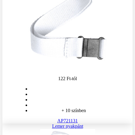
122 Ft
-tól
+ 10 színben
AP721131
Lemer nyakpánt