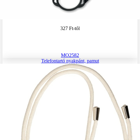
327 Ft
-tól
MO2582
Telefontartó nyakpánt, pamut