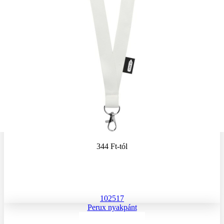
344 Ft
-tól
102517
Perux nyakpánt