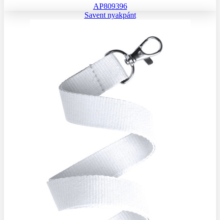
AP809396
Savent nyakpánt