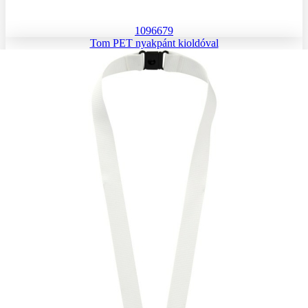
1096679
Tom PET nyakpánt kioldóval