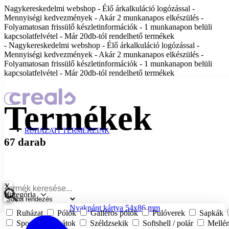
Nagykereskedelmi webshop - Élő árkalkuláció logózással -
Mennyiségi kedvezmények - Akár 2 munkanapos elkészülés -
Folyamatosan frissülő készletinformációk - 1 munkanapon belüli
kapcsolatfelvétel - Már 20db-tól rendelhető termékek
- Nagykereskedelmi webshop - Élő árkalkuláció logózással -
Mennyiségi kedvezmények - Akár 2 munkanapos elkészülés -
Folyamatosan frissülő készletinformációk - 1 munkanapon belüli
kapcsolatfelvétel - Már 20db-tól rendelhető termékek
Termékek
RUHÁZATI TERMÉKEINK
67 darab
X
Kategória
Nyakpánt kártya 54x86 mm
Ruházat
Pólók
Galléros pólók
Pulóverek
Sapkák
Sport
Kabátok
Széldzsekik
Softshell / polár
Mellé